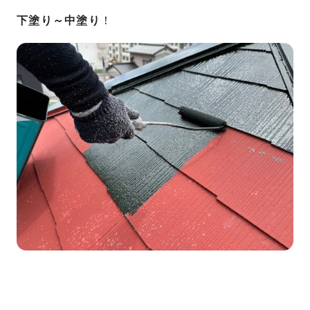
下塗り～中塗り
！